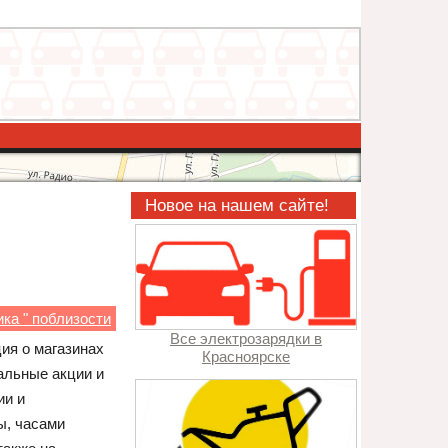
Новое на нашем сайте!
ка " поблизости
Все электрозарядки в
ия о магазинах
Красноярске
альные акции и
ии и
ы, часами