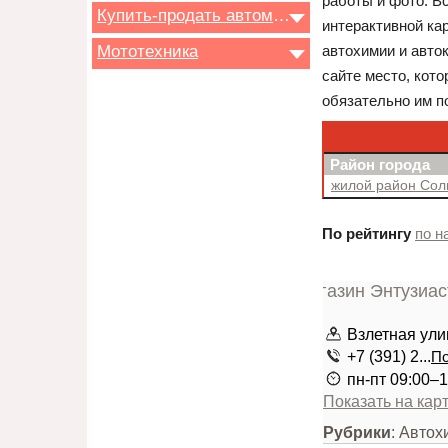
работы и фото. Вс
Купить-продать автомобиль
интерактивной ка
Мототехника
автохимии и авто
сайте место, кот
обязательно им п
Район города
жилой район Со
По рейтингу
по н
Взлетная ули
+7 (391) 2...
По
пн-пт 09:00–1
Показать на кар
Рубрики
: Автох