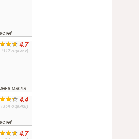
частей
4.7
(117 оценок)
амена масла
4.4
(354 оценки)
частей
4.7