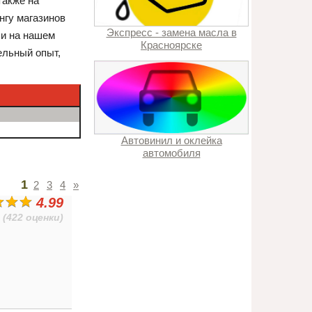
также на
нгу магазинов
Экспресс - замена масла в
ли на нашем
Красноярске
ельный опыт,
Автовинил и оклейка
автомобиля
1
2
3
4
»
4.99
(422 оценки)