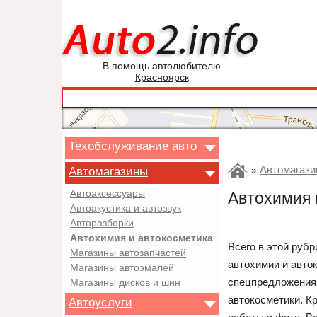
В помощь автолюбителю
Красноярск
Техобслуживание авто
Автомагази
Автомагазины
»
Автоаксессуары
Автохимия 
Автоакустика и автозвук
Авторазборки
Автохимия и автокосметика
Всего в этой руб
Магазины автозапчастей
автохимии и авто
Магазины автоэмалей
спецпредложения.
Магазины дисков и шин
автокосметики. К
Автоуслуги