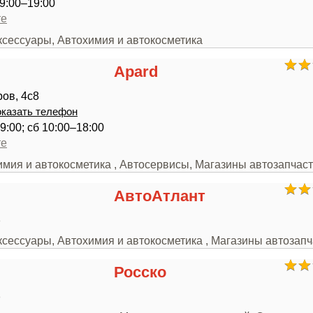
9:00–19:00
те
ксессуары, Автохимия и автокосметика
Apard
ов, 4с8
казать телефон
9:00; сб 10:00–18:00
те
имия и автокосметика , Автосервисы, Магазины автозапчас
АвтоАтлант
3
ксессуары, Автохимия и автокосметика , Магазины автозап
Росско
3