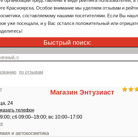
е организации представлены в виде рейтинга пользователей, а 
рте Красноярска. Особое внимание мы уделяем отзывам и рейти
косметики, составляемому нашими посетителями. Если Вы наш
орое уже посещали, и у Вас остался положительный или отрицат
оделитесь!
Быстрый поиск:
лнечный
(3)
азванию
по отзывам
Магазин Энтузиаст
ца, 24
казать телефон
9:00; сб 09:00–18:00; вс 10:00–17:00
те
имия и автокосметика